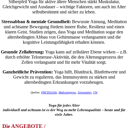
Silberpfeil Yoga für aktive ältere Menschen stärkt Muskulatur,
Gleichgewicht und Ausdauer – wichtige Faktoren, um auch im Alter
selbstbestimmt und sicher zu leben
.
Stressabbau & mentale Gesundheit:
Bewusste Atmung, Meditation
und achtsame Bewegung fördern innere Ruhe, Resilienz und einen
klaren Geist. Studien zeigen, dass Yoga und Meditation sogar den
altersbedingten Abbau von Gehirnmasse verlangsamen und die
kognitive Leistungsfähigkeit erhalten können
.
Gesunde Zellalterung:
Yoga kann auf zellulärer Ebene wirken – z.B.
durch erhöhte Telomerase-Aktivität, die den Alterungsprozess der
Zellen verlangsamt und für mehr Vitalität sorgt
.
Ganzheitliche Prävention:
Yoga hilft, Blutdruck, Blutfettwerte und
Gewicht zu regulieren, das Immunsystem zu stärken und
altersbedingten Erkrankungen vorzubeugen
.
Quellen:
PMC8341166
,
Medicalexpress
,
Sciensealert
,
UW
Yoga für jedes Alter
individuell und achtsam ist es der Weg zu mehr Lebensqualität – heute und für
viele Jahre.
Die ANGEBOTE /