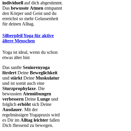
individuell
auf dich abgestimmt.
Das
bewusste
Atmen
entspannt
den Körper und Geist und du
erreichst so mehr Gelassenheit
für deinen Alltag.
Silberpfeil Yoga für aktive
ältere Menschen
Yoga ist ideal, wenn du schon
etwas älter bist
Das sanfte
Seniorenyoga
fördert
Deine
Beweglichkeit
und
stärkt
Deine
Muskulatur
und ist somit auch eine
Sturzprophylaxe
. Die
bewussten
Atemübungen
verbessern
Deine
Lunge
und
folglich
erhöht
sich Deine
Ausdauer
. Mit der
regelmässigen Yogapraxis wird
es Dir im
Alltag
leichter
fallen
Dich fliessend zu bewegen.