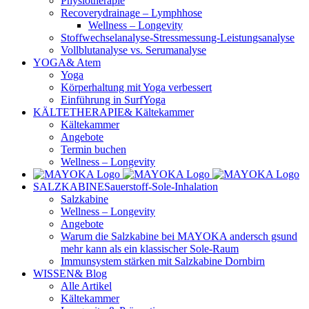
Physiotherapie
Recoverydrainage – Lymphhose
Wellness – Longevity
Stoffwechselanalyse-Stressmessung-Leistungsanalyse
Vollblutanalyse vs. Serumanalyse
YOGA
& Atem
Yoga
Körperhaltung mit Yoga verbessert
Einführung in SurfYoga
KÄLTETHERAPIE
& Kältekammer
Kältekammer
Angebote
Termin buchen
Wellness – Longevity
SALZKABINE
Sauerstoff-Sole-Inhalation
Salzkabine
Wellness – Longevity
Angebote
Warum die Salzkabine bei MAYOKA andersch gsund
mehr kann als ein klassischer Sole-Raum
Immunsystem stärken mit Salzkabine Dornbirn
WISSEN
& Blog
Alle Artikel
Kältekammer