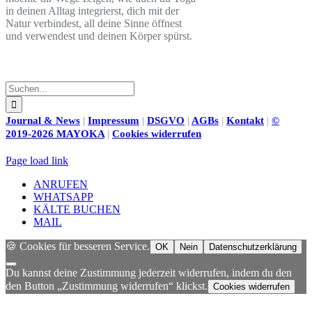
in deinen Alltag integrierst, dich mit der
Natur verbindest, all deine Sinne öffnest
und verwendest und deinen Körper spürst.
Suche
nach:
Journal & News
|
Impressum
|
DSGVO
|
AGBs
|
Kontakt
|
©
2019-2026 MAYOKA
|
Cookies widerrufen
Page load link
ANRUFEN
WHATSAPP
KÄLTE BUCHEN
MAIL
🍪 Cookies für besseren Service.
OK
Nein
Datenschutzerklärung
Du kannst deine Zustimmung jederzeit widerrufen, indem du den
den Button „Zustimmung widerrufen“ klickst.
Cookies widerrufen
Nach
oben