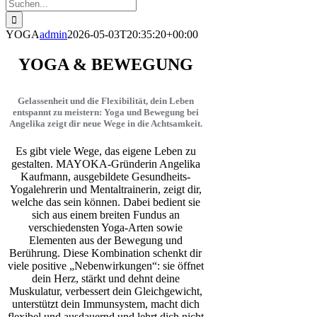
Suche
nach:
YOGA
admin
2026-05-03T20:35:20+00:00
YOGA & BEWEGUNG
Gelassenheit und die Flexibilität, dein Leben
entspannt zu meistern: Yoga und Bewegung bei
Angelika zeigt dir neue Wege in die Achtsamkeit.
Es gibt viele Wege, das eigene Leben zu
gestalten. MAYOKA-Gründerin Angelika
Kaufmann, ausgebildete Gesundheits-
Yogalehrerin und Mentaltrainerin, zeigt dir,
welche das sein können. Dabei bedient sie
sich aus einem breiten Fundus an
verschiedensten Yoga-Arten sowie
Elementen aus der Bewegung und
Berührung. Diese Kombination schenkt dir
viele positive „Nebenwirkungen“: sie öffnet
dein Herz, stärkt und dehnt deine
Muskulatur, verbessert dein Gleichgewicht,
unterstützt dein Immunsystem, macht dich
flexibel und ausdauernd und lehrt dich nicht