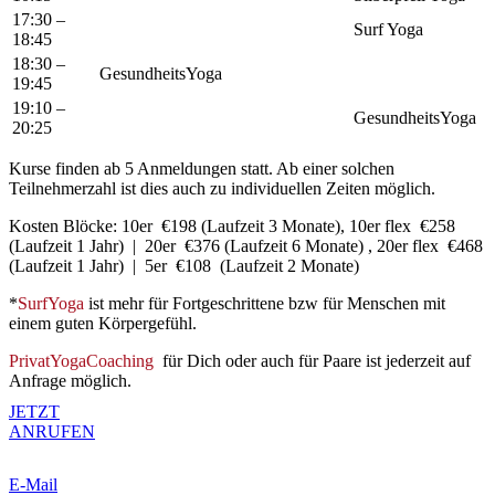
17:30 –
Surf Yoga
18:45
18:30 –
GesundheitsYoga
19:45
19:10 –
GesundheitsYoga
20:25
Kurse finden ab 5 Anmeldungen statt. Ab einer solchen
Teilnehmerzahl ist dies auch zu individuellen Zeiten möglich.
Kosten Blöcke: 10er €198 (Laufzeit 3 Monate), 10er flex €258
(Laufzeit 1 Jahr) | 20er €376 (Laufzeit 6 Monate) , 20er flex €468
(Laufzeit 1 Jahr) | 5er €108 (Laufzeit 2 Monate)
*
SurfYoga
ist mehr für Fortgeschrittene bzw für Menschen mit
einem guten Körpergefühl.
PrivatYogaCoaching
für Dich oder auch für Paare ist jederzeit auf
Anfrage möglich.
JETZT
ANRUFEN
E-Mail