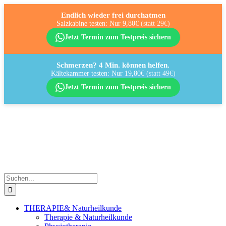
Endlich wieder frei durchatmen
Salzkabine testen: Nur 9,80€
(statt
29€
)
Jetzt Termin zum Testpreis sichern
Schmerzen? 4 Min. können helfen.
Kältekammer testen: Nur 19,80€
(statt
49€
)
Jetzt Termin zum Testpreis sichern
Zum
Inhalt
springen
Suche
nach:
THERAPIE
& Naturheilkunde
Therapie & Naturheilkunde