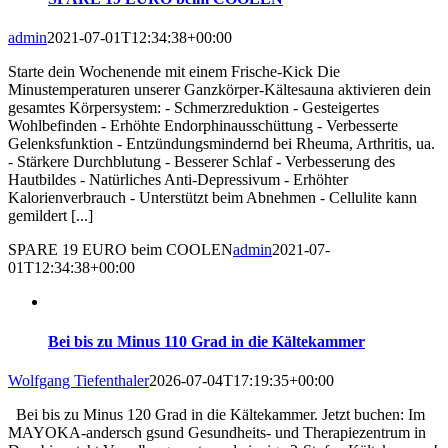
admin
2021-07-01T12:34:38+00:00
Starte dein Wochenende mit einem Frische-Kick Die
Minustemperaturen unserer Ganzkörper-Kältesauna aktivieren dein
gesamtes Körpersystem: - Schmerzreduktion - Gesteigertes
Wohlbefinden - Erhöhte Endorphinausschüttung - Verbesserte
Gelenksfunktion - Entzündungsmindernd bei Rheuma, Arthritis, ua.
- Stärkere Durchblutung - Besserer Schlaf - Verbesserung des
Hautbildes - Natürliches Anti-Depressivum - Erhöhter
Kalorienverbrauch - Unterstützt beim Abnehmen - Cellulite kann
gemildert [...]
SPARE 19 EURO beim COOLEN
admin
2021-07-
01T12:34:38+00:00
Bei bis zu Minus 110 Grad in die Kältekammer
Wolfgang Tiefenthaler
2026-07-04T17:19:35+00:00
Bei bis zu Minus 120 Grad in die Kältekammer. Jetzt buchen: Im
MAYOKA-andersch gsund Gesundheits- und Therapiezentrum in