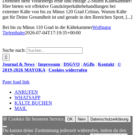
Dornbirn steht Vorarlbergs erste und einzige 2-Stufen Kältekammer!
Hier bieten wir effektive Ganzkörperkältebehandlungen bei
extremer Kälte von bis zu Minus 120 Grad Celsius. Warum Kälte
gut für Deine Gesundheit ist und gerade in den Bereichen Sport, [...]
Bei bis zu Minus 110 Grad in die Kältekammer
Wolfgang
Tiefenthaler
2026-07-04T17:19:35+00:00
Suche nach:
Journal & News
|
Impressum
|
DSGVO
|
AGBs
|
Kontakt
|
©
2019-2026 MAYOKA
|
Cookies widerrufen
Page load link
ANRUFEN
WHATSAPP
KÄLTE BUCHEN
MAIL
🍪 Cookies für besseren Service.
OK
Nein
Datenschutzerklärung
Du kannst deine Zustimmung jederzeit widerrufen, indem du den