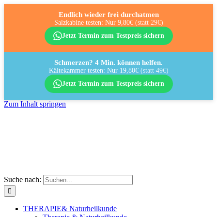
Endlich wieder frei durchatmen
Salzkabine testen: Nur 9,80€
(statt
29€
)
Jetzt Termin zum Testpreis sichern
Schmerzen? 4 Min. können helfen.
Kältekammer testen: Nur 19,80€
(statt
49€
)
Jetzt Termin zum Testpreis sichern
Zum Inhalt springen
Suche nach:
THERAPIE
& Naturheilkunde