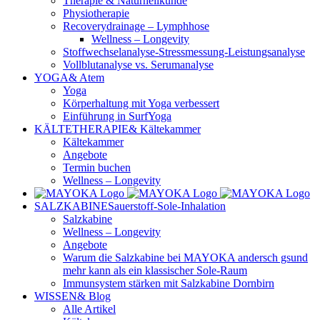
Therapie & Naturheilkunde
Physiotherapie
Recoverydrainage – Lymphhose
Wellness – Longevity
Stoffwechselanalyse-Stressmessung-Leistungsanalyse
Vollblutanalyse vs. Serumanalyse
YOGA
& Atem
Yoga
Körperhaltung mit Yoga verbessert
Einführung in SurfYoga
KÄLTETHERAPIE
& Kältekammer
Kältekammer
Angebote
Termin buchen
Wellness – Longevity
SALZKABINE
Sauerstoff-Sole-Inhalation
Salzkabine
Wellness – Longevity
Angebote
Warum die Salzkabine bei MAYOKA andersch gsund
mehr kann als ein klassischer Sole-Raum
Immunsystem stärken mit Salzkabine Dornbirn
WISSEN
& Blog
Alle Artikel