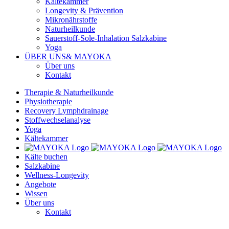
Kältekammer
Longevity & Prävention
Mikronährstoffe
Naturheilkunde
Sauerstoff-Sole-Inhalation Salzkabine
Yoga
ÜBER UNS
& MAYOKA
Über uns
Kontakt
Therapie & Naturheilkunde
Physiotherapie
Recovery Lymphdrainage
Stoffwechselanalyse
Yoga
Kältekammer
Kälte buchen
Salzkabine
Wellness-Longevity
Angebote
Wissen
Über uns
Kontakt