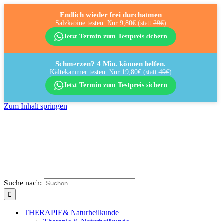
Endlich wieder frei durchatmen
Salzkabine testen: Nur 9,80€
(statt
29€
)
Jetzt Termin zum Testpreis sichern
Schmerzen? 4 Min. können helfen.
Kältekammer testen: Nur 19,80€
(statt
49€
)
Jetzt Termin zum Testpreis sichern
Zum Inhalt springen
Suche nach:
THERAPIE
& Naturheilkunde