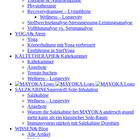
Therapie & Naturheilkunde
Physiotherapie
Recoverydrainage – Lymphhose
Wellness – Longevity
Stoffwechselanalyse-Stressmessung-Leistungsanalyse
Vollblutanalyse vs. Serumanalyse
YOGA
& Atem
Yoga
Körperhaltung mit Yoga verbessert
Einführung in SurfYoga
KÄLTETHERAPIE
& Kältekammer
Kältekammer
Angebote
Termin buchen
Wellness – Longevity
SALZKABINE
Sauerstoff-Sole-Inhalation
Salzkabine
Wellness – Longevity
Angebote
Warum die Salzkabine bei MAYOKA andersch gsund
mehr kann als ein klassischer Sole-Raum
Immunsystem stärken mit Salzkabine Dornbirn
WISSEN
& Blog
Alle Artikel