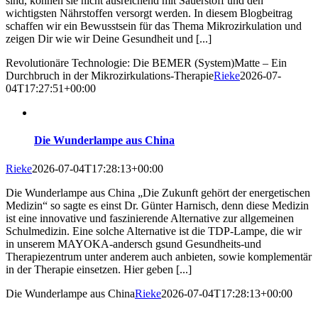
sind, können sie nicht ausreichend mit Sauerstoff und den
wichtigsten Nährstoffen versorgt werden. In diesem Blogbeitrag
schaffen wir ein Bewusstsein für das Thema Mikrozirkulation und
zeigen Dir wie wir Deine Gesundheit und [...]
Revolutionäre Technologie: Die BEMER (System)Matte – Ein
Durchbruch in der Mikrozirkulations-Therapie
Rieke
2026-07-
04T17:27:51+00:00
Die Wunderlampe aus China
Rieke
2026-07-04T17:28:13+00:00
Die Wunderlampe aus China „Die Zukunft gehört der energetischen
Medizin“ so sagte es einst Dr. Günter Harnisch, denn diese Medizin
ist eine innovative und faszinierende Alternative zur allgemeinen
Schulmedizin. Eine solche Alternative ist die TDP-Lampe, die wir
in unserem MAYOKA-andersch gsund Gesundheits-und
Therapiezentrum unter anderem auch anbieten, sowie komplementär
in der Therapie einsetzen. Hier geben [...]
Die Wunderlampe aus China
Rieke
2026-07-04T17:28:13+00:00