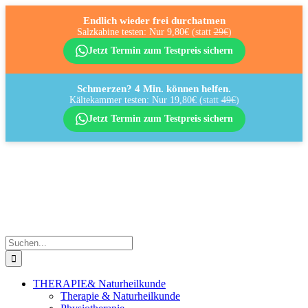
Endlich wieder frei durchatmen
Salzkabine testen: Nur 9,80€
(statt
29€
)
Jetzt Termin zum Testpreis sichern
Schmerzen? 4 Min. können helfen.
Kältekammer testen: Nur 19,80€
(statt
49€
)
Jetzt Termin zum Testpreis sichern
Zum
Inhalt
springen
Suche
nach:
THERAPIE
& Naturheilkunde
Therapie & Naturheilkunde