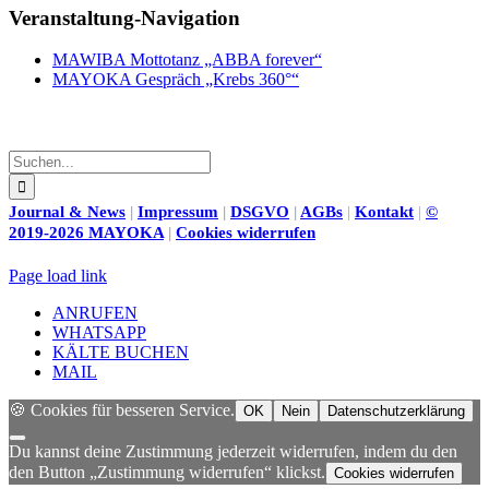
Facebook
X
LinkedIn
WhatsApp
Pinterest
Veranstaltung-Navigation
MAWIBA Mottotanz „ABBA forever“
MAYOKA Gespräch „Krebs 360°“
Suche
nach:
Journal & News
|
Impressum
|
DSGVO
|
AGBs
|
Kontakt
|
©
2019-2026 MAYOKA
|
Cookies widerrufen
Page load link
ANRUFEN
WHATSAPP
KÄLTE BUCHEN
MAIL
🍪 Cookies für besseren Service.
OK
Nein
Datenschutzerklärung
Du kannst deine Zustimmung jederzeit widerrufen, indem du den
den Button „Zustimmung widerrufen“ klickst.
Cookies widerrufen