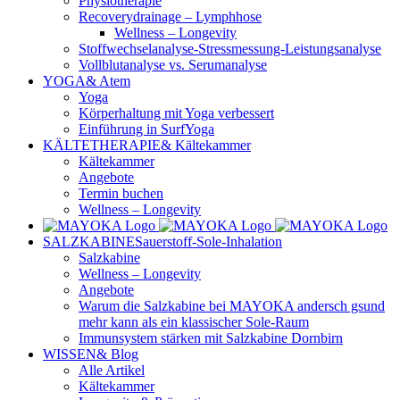
Physiotherapie
Recoverydrainage – Lymphhose
Wellness – Longevity
Stoffwechselanalyse-Stressmessung-Leistungsanalyse
Vollblutanalyse vs. Serumanalyse
YOGA
& Atem
Yoga
Körperhaltung mit Yoga verbessert
Einführung in SurfYoga
KÄLTETHERAPIE
& Kältekammer
Kältekammer
Angebote
Termin buchen
Wellness – Longevity
SALZKABINE
Sauerstoff-Sole-Inhalation
Salzkabine
Wellness – Longevity
Angebote
Warum die Salzkabine bei MAYOKA andersch gsund
mehr kann als ein klassischer Sole-Raum
Immunsystem stärken mit Salzkabine Dornbirn
WISSEN
& Blog
Alle Artikel
Kältekammer