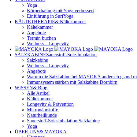
Yoga
Körperhaltung mit Yoga verbessert
Einführung in SurfYoga
KÄLTETHERAPIE
& Kältekammer
Kältekammer
Angebote
Termin buchen
Wellness – Longevity
SALZKABINE
Sauerstoff-Sole-Inhalation
Salzkabine
Wellness – Longevity
Angebote
Warum die Salzkabine bei MAYOKA andersch gsund mehr
Immunsystem stärken mit Salzkabine Dornbirn
WISSEN
& Blog
Alle Artikel
Kältekammer
Longevity & Prävention
Mikronährstoffe
Naturheilkunde
Sauerstoff-Sole-Inhalation Salzkabine
Yoga
ÜBER UNS
& MAYOKA