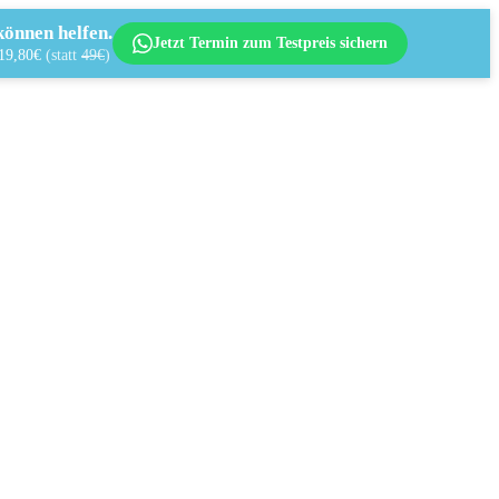
önnen helfen.
Jetzt Termin zum Testpreis sichern
 19,80€
(statt
49€
)