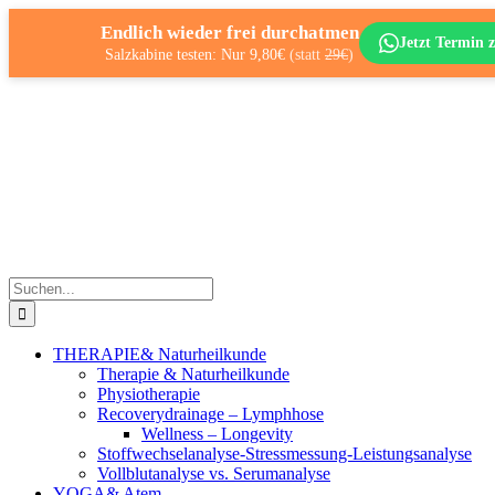
Endlich wieder frei durchatmen
Jetzt Termin z
Salzkabine testen: Nur 9,80€
(statt
29€
)
Zum
Inhalt
springen
Suche
nach:
THERAPIE
& Naturheilkunde
Therapie & Naturheilkunde
Physiotherapie
Recoverydrainage – Lymphhose
Wellness – Longevity
Stoffwechselanalyse-Stressmessung-Leistungsanalyse
Vollblutanalyse vs. Serumanalyse
YOGA
& Atem