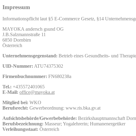
Impressum
Informationspflicht laut §5 E-Commerce Gesetz, §14 Unternehmensg
MAYOKA andersch gsund OG
J.B.Salzmannstraße 11
6850 Dornbirn
Österreich
Unternehmensgegenstand:
Betrieb eines Gesundheits- und Therap
UID-Nummer:
ATU74375302
Firmenbuchnummer:
FN680238a
Tel.:
+435572401065
E-Mail:
office@mayoka.at
Mitglied bei:
WKO
Berufsrecht:
Gewerbeordnung: www.ris.bka.gv.at
Aufsichtsbehörde/Gewerbebehörde:
Bezirkshauptmannschaft Dorn
Berufsbezeichnung:
Masseur; Yogalehrerin; Humanenergetiker
Verleihungsstaat:
Österreich