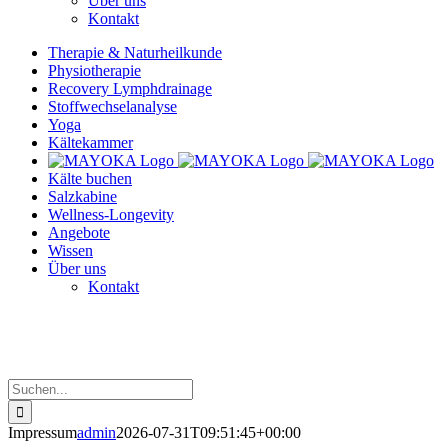
Über uns
Kontakt
Therapie & Naturheilkunde
Physiotherapie
Recovery Lymphdrainage
Stoffwechselanalyse
Yoga
Kältekammer
Kälte buchen
Salzkabine
Wellness-Longevity
Angebote
Wissen
Über uns
Kontakt
Suche
nach:
Impressum
admin
2026-07-31T09:51:45+00:00