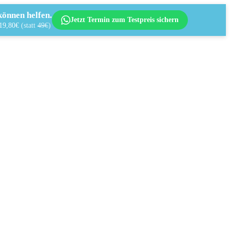
önnen helfen.
Jetzt Termin zum Testpreis sichern
 19,80€
(statt
49€
)