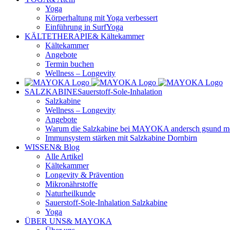
Yoga
Körperhaltung mit Yoga verbessert
Einführung in SurfYoga
KÄLTETHERAPIE
& Kältekammer
Kältekammer
Angebote
Termin buchen
Wellness – Longevity
SALZKABINE
Sauerstoff-Sole-Inhalation
Salzkabine
Wellness – Longevity
Angebote
Warum die Salzkabine bei MAYOKA andersch gsund mehr
Immunsystem stärken mit Salzkabine Dornbirn
WISSEN
& Blog
Alle Artikel
Kältekammer
Longevity & Prävention
Mikronährstoffe
Naturheilkunde
Sauerstoff-Sole-Inhalation Salzkabine
Yoga
ÜBER UNS
& MAYOKA