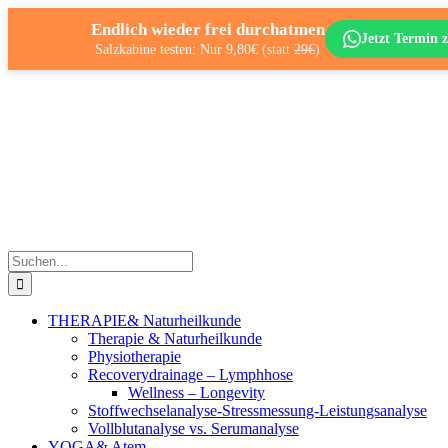
Endlich wieder frei durchatmen
Jetzt Termin z
Salzkabine testen: Nur 9,80€
(statt
29€
)
Zum
Inhalt
springen
Suche
nach:
THERAPIE
& Naturheilkunde
Therapie & Naturheilkunde
Physiotherapie
Recoverydrainage – Lymphhose
Wellness – Longevity
Stoffwechselanalyse-Stressmessung-Leistungsanalyse
Vollblutanalyse vs. Serumanalyse
YOGA
& Atem