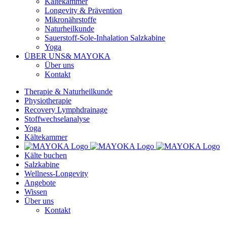
Kältekammer
Longevity & Prävention
Mikronährstoffe
Naturheilkunde
Sauerstoff-Sole-Inhalation Salzkabine
Yoga
ÜBER UNS
& MAYOKA
Über uns
Kontakt
Therapie & Naturheilkunde
Physiotherapie
Recovery Lymphdrainage
Stoffwechselanalyse
Yoga
Kältekammer
Kälte buchen
Salzkabine
Wellness-Longevity
Angebote
Wissen
Über uns
Kontakt