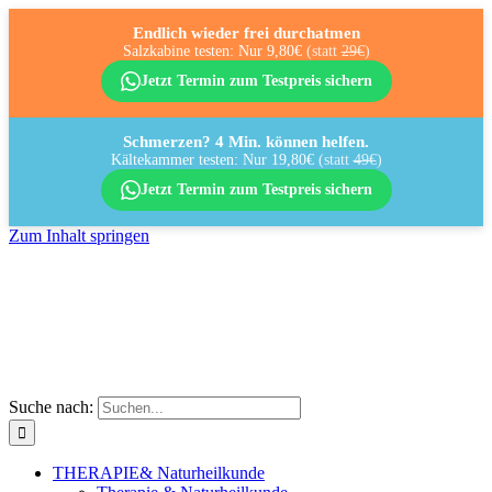
Endlich wieder frei durchatmen
Salzkabine testen: Nur 9,80€
(statt
29€
)
Jetzt Termin zum Testpreis sichern
Schmerzen? 4 Min. können helfen.
Kältekammer testen: Nur 19,80€
(statt
49€
)
Jetzt Termin zum Testpreis sichern
Zum Inhalt springen
Suche nach:
THERAPIE
& Naturheilkunde