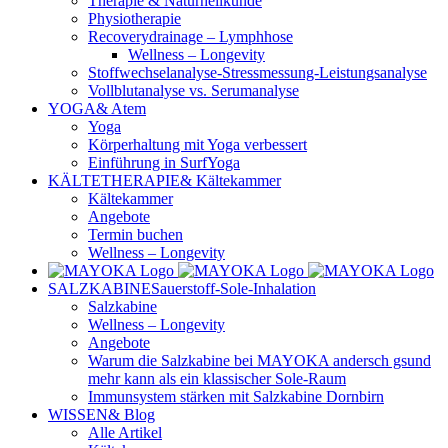
Therapie & Naturheilkunde
Physiotherapie
Recoverydrainage – Lymphhose
Wellness – Longevity
Stoffwechselanalyse-Stressmessung-Leistungsanalyse
Vollblutanalyse vs. Serumanalyse
YOGA
& Atem
Yoga
Körperhaltung mit Yoga verbessert
Einführung in SurfYoga
KÄLTETHERAPIE
& Kältekammer
Kältekammer
Angebote
Termin buchen
Wellness – Longevity
SALZKABINE
Sauerstoff-Sole-Inhalation
Salzkabine
Wellness – Longevity
Angebote
Warum die Salzkabine bei MAYOKA andersch gsund
mehr kann als ein klassischer Sole-Raum
Immunsystem stärken mit Salzkabine Dornbirn
WISSEN
& Blog
Alle Artikel