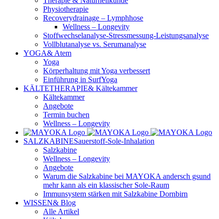
Therapie & Naturheilkunde
Physiotherapie
Recoverydrainage – Lymphhose
Wellness – Longevity
Stoffwechselanalyse-Stressmessung-Leistungsanalyse
Vollblutanalyse vs. Serumanalyse
YOGA
& Atem
Yoga
Körperhaltung mit Yoga verbessert
Einführung in SurfYoga
KÄLTETHERAPIE
& Kältekammer
Kältekammer
Angebote
Termin buchen
Wellness – Longevity
SALZKABINE
Sauerstoff-Sole-Inhalation
Salzkabine
Wellness – Longevity
Angebote
Warum die Salzkabine bei MAYOKA andersch gsund
mehr kann als ein klassischer Sole-Raum
Immunsystem stärken mit Salzkabine Dornbirn
WISSEN
& Blog
Alle Artikel