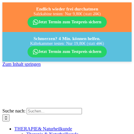
Endlich wieder frei durchatmen
Salzkabine testen: Nur 9,80€
(statt
29€
)
Jetzt Termin zum Testpreis sichern
Schmerzen? 4 Min. können helfen.
Kältekammer testen: Nur 19,80€
(statt
49€
)
Jetzt Termin zum Testpreis sichern
Zum Inhalt springen
Suche nach:
THERAPIE
& Naturheilkunde