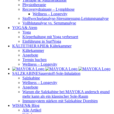
Therapie & Naturheilkunde
Physiotherapie
Recoverydrainage – Lymphhose
Wellness – Longevity
Stoffwechselanalyse-Stressmessung-Leistungsanalyse
Vollblutanalyse vs. Serumanalyse
YOGA
& Atem
Yoga
Körperhaltung mit Yoga verbessert
Einführung in SurfYoga
KÄLTETHERAPIE
& Kältekammer
Kältekammer
Angebote
Termin buchen
Wellness – Longevity
SALZKABINE
Sauerstoff-Sole-Inhalation
Salzkabine
Wellness – Longevity
Angebote
Warum die Salzkabine bei MAYOKA andersch gsund
mehr kann als ein klassischer Sole-Raum
Immunsystem stärken mit Salzkabine Dornbirn
WISSEN
& Blog
Alle Artikel