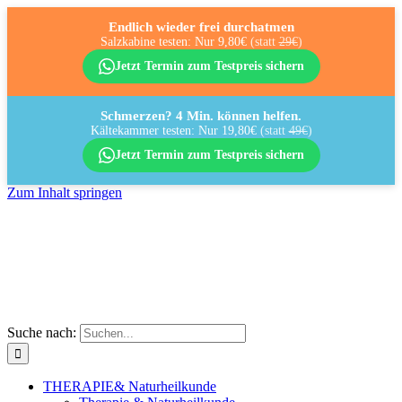
Endlich wieder frei durchatmen
Salzkabine testen: Nur 9,80€
(statt
29€
)
Jetzt Termin zum Testpreis sichern
Schmerzen? 4 Min. können helfen.
Kältekammer testen: Nur 19,80€
(statt
49€
)
Jetzt Termin zum Testpreis sichern
Zum Inhalt springen
Suche nach:
THERAPIE
& Naturheilkunde