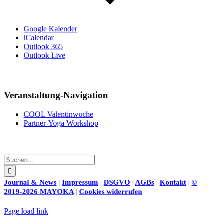
Google Kalender
iCalendar
Outlook 365
Outlook Live
Share This
Facebook
X
LinkedIn
WhatsApp
Pinterest
Veranstaltung-Navigation
COOL Valentinwoche
Partner-Yoga Workshop
Suche
nach:
Journal & News
|
Impressum
|
DSGVO
|
AGBs
|
Kontakt
|
©
2019-2026 MAYOKA
|
Cookies widerrufen
Page load link