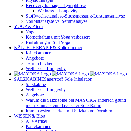
Physiotherapie
Recoverydrainage – Lymphhose
Wellness – Longevity
Stoffwechselanalyse-Stressmessung-Leistungsanalyse
Vollblutanalyse vs. Serumanalyse
YOGA
& Atem
Yoga
Körperhaltung mit Yoga verbessert
Einführung in SurfYoga
KÄLTETHERAPIE
& Kältekammer
Kältekammer
Angebote
Termin buchen
Wellness – Longevity
SALZKABINE
Sauerstoff-Sole-Inhalation
Salzkabine
Wellness – Longevity
Angebote
Warum die Salzkabine bei MAYOKA andersch gsund
mehr kann als ein klassischer Sole-Raum
Immunsystem stärken mit Salzkabine Dornbirn
WISSEN
& Blog
Alle Artikel
Kältekammer