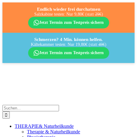
Endlich wieder frei durchatmen
Salzkabine testen: Nur 9,80€
(statt
29€
)
Jetzt Termin zum Testpreis sichern
Schmerzen? 4 Min. können helfen.
Kältekammer testen: Nur 19,80€
(statt
49€
)
Jetzt Termin zum Testpreis sichern
Zum
Inhalt
springen
Suche
nach:
THERAPIE
& Naturheilkunde
Therapie & Naturheilkunde