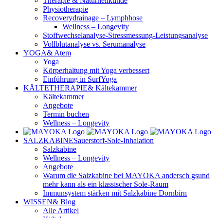
Therapie & Naturheilkunde
Physiotherapie
Recoverydrainage – Lymphhose
Wellness – Longevity
Stoffwechselanalyse-Stressmessung-Leistungsanalyse
Vollblutanalyse vs. Serumanalyse
YOGA
& Atem
Yoga
Körperhaltung mit Yoga verbessert
Einführung in SurfYoga
KÄLTETHERAPIE
& Kältekammer
Kältekammer
Angebote
Termin buchen
Wellness – Longevity
SALZKABINE
Sauerstoff-Sole-Inhalation
Salzkabine
Wellness – Longevity
Angebote
Warum die Salzkabine bei MAYOKA andersch gsund
mehr kann als ein klassischer Sole-Raum
Immunsystem stärken mit Salzkabine Dornbirn
WISSEN
& Blog
Alle Artikel