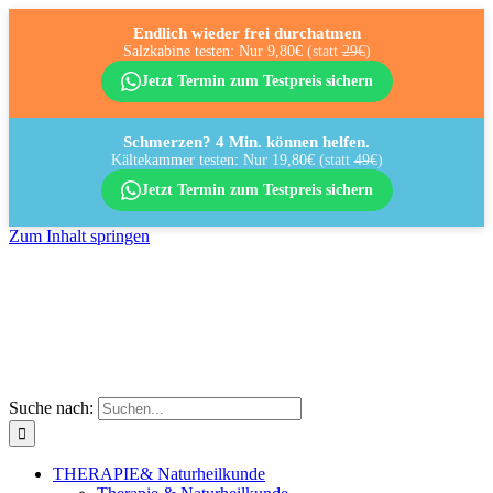
Endlich wieder frei durchatmen
Salzkabine testen: Nur 9,80€
(statt
29€
)
Jetzt Termin zum Testpreis sichern
Schmerzen? 4 Min. können helfen.
Kältekammer testen: Nur 19,80€
(statt
49€
)
Jetzt Termin zum Testpreis sichern
Zum Inhalt springen
Suche nach:
THERAPIE
& Naturheilkunde