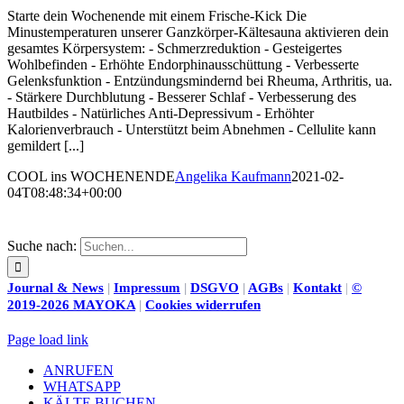
Starte dein Wochenende mit einem Frische-Kick Die
Minustemperaturen unserer Ganzkörper-Kältesauna aktivieren dein
gesamtes Körpersystem: - Schmerzreduktion - Gesteigertes
Wohlbefinden - Erhöhte Endorphinausschüttung - Verbesserte
Gelenksfunktion - Entzündungsmindernd bei Rheuma, Arthritis, ua.
- Stärkere Durchblutung - Besserer Schlaf - Verbesserung des
Hautbildes - Natürliches Anti-Depressivum - Erhöhter
Kalorienverbrauch - Unterstützt beim Abnehmen - Cellulite kann
gemildert [...]
COOL ins WOCHENENDE
Angelika Kaufmann
2021-02-
04T08:48:34+00:00
Suche nach:
Journal & News
|
Impressum
|
DSGVO
|
AGBs
|
Kontakt
|
©
2019-2026 MAYOKA
|
Cookies widerrufen
Page load link
ANRUFEN
WHATSAPP
KÄLTE BUCHEN