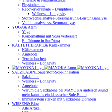
Therapie & Naturheilkunde
Physiotherapie
Recoverydrainage – Lymphhose
Wellness – Longevity
Stoffwechselanalyse-Stressmessung-Leistungsanalyse
Vollblutanalyse vs. Serumanalyse
YOGA
& Atem
Yoga
Körperhaltung mit Yoga verbessert
Einführung in SurfYoga
KÄLTETHERAPIE
& Kältekammer
Kältekammer
Angebote
Termin buchen
Wellness – Longevity
SALZKABINE
Sauerstoff-Sole-Inhalation
Salzkabine
Wellness – Longevity
Angebote
Warum die Salzkabine bei MAYOKA andersch gsund
mehr kann als ein klassischer Sole-Raum
Immunsystem stärken mit Salzkabine Dornbirn
WISSEN
& Blog
Alle Artikel