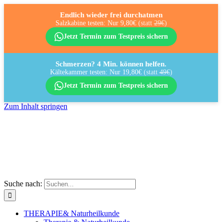
Endlich wieder frei durchatmen
Salzkabine testen: Nur 9,80€
(statt
29€
)
Jetzt Termin zum Testpreis sichern
Schmerzen? 4 Min. können helfen.
Kältekammer testen: Nur 19,80€
(statt
49€
)
Jetzt Termin zum Testpreis sichern
Zum Inhalt springen
Suche nach:
THERAPIE
& Naturheilkunde