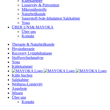
Kältekammer
Longevity & Prävention
Mikronährstoffe
Naturheilkunde
Sauerstoff-Sole-Inhalation Salzkabine
Yoga
ÜBER UNS
& MAYOKA
Über uns
Kontakt
Therapie & Naturheilkunde
Physiotherapie
Recovery Lymphdrainage
Stoffwechselanalyse
Yoga
Kältekammer
Kälte buchen
Salzkabine
Wellness-Longevity
Angebote
Wissen
Über uns
Kontakt