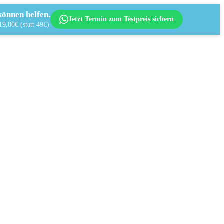
önnen helfen.
Jetzt Termin zum Testpreis sichern
 19,80€
(statt
49€
)