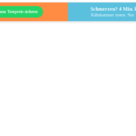
Schmerzen? 4 Min. k
um Testpreis sichern
Kältekammer testen: Nur