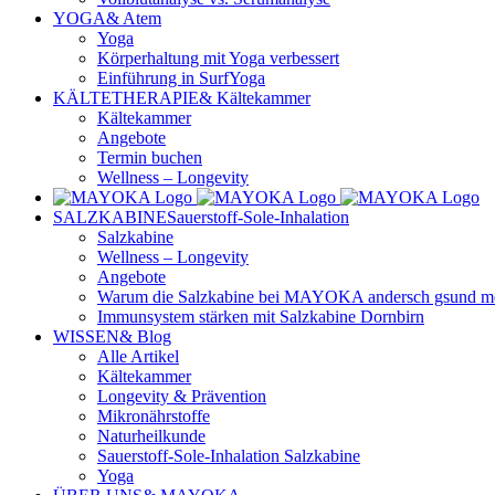
YOGA
& Atem
Yoga
Körperhaltung mit Yoga verbessert
Einführung in SurfYoga
KÄLTETHERAPIE
& Kältekammer
Kältekammer
Angebote
Termin buchen
Wellness – Longevity
SALZKABINE
Sauerstoff-Sole-Inhalation
Salzkabine
Wellness – Longevity
Angebote
Warum die Salzkabine bei MAYOKA andersch gsund mehr
Immunsystem stärken mit Salzkabine Dornbirn
WISSEN
& Blog
Alle Artikel
Kältekammer
Longevity & Prävention
Mikronährstoffe
Naturheilkunde
Sauerstoff-Sole-Inhalation Salzkabine
Yoga