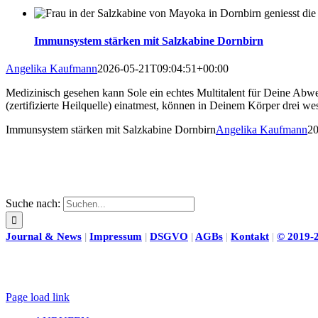
Immunsystem stärken mit Salzkabine Dornbirn
Angelika Kaufmann
2026-05-21T09:04:51+00:00
Medizinisch gesehen kann Sole ein echtes Multitalent für Deine Abw
(zertifizierte Heilquelle) einatmest, können in Deinem Körper drei w
Immunsystem stärken mit Salzkabine Dornbirn
Angelika Kaufmann
20
Suche nach:
Journal & News
|
Impressum
|
DSGVO
|
AGBs
|
Kontakt
|
©
2019-
Page load link