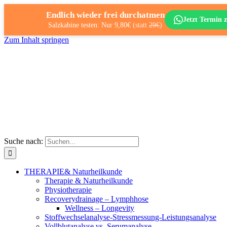
Endlich wieder frei durchatmen
Jetzt Termin z
Salzkabine testen: Nur 9,80€
(statt
29€
)
Zum Inhalt springen
Suche nach:
THERAPIE
& Naturheilkunde
Therapie & Naturheilkunde
Physiotherapie
Recoverydrainage – Lymphhose
Wellness – Longevity
Stoffwechselanalyse-Stressmessung-Leistungsanalyse
Vollblutanalyse vs. Serumanalyse