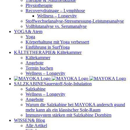
Therapie & Naturheilkunde
Physiotherapie
Recoverydrainage – Lymphhose
Wellness – Longevity
Stoffwechselanalyse-Stressmessung-Leistungsanalyse
Vollblutanalyse vs. Serumanalyse
YOGA
& Atem
Yoga
Körperhaltung mit Yoga verbessert
Einführung in SurfYoga
KÄLTETHERAPIE
& Kältekammer
Kältekammer
Angebote
Termin buchen
Wellness – Longevity
SALZKABINE
Sauerstoff-Sole-Inhalation
Salzkabine
Wellness – Longevity
Angebote
Warum die Salzkabine bei MAYOKA andersch gsund
mehr kann als ein klassischer Sole-Raum
Immunsystem stärken mit Salzkabine Dornbirn
WISSEN
& Blog
Alle Artikel