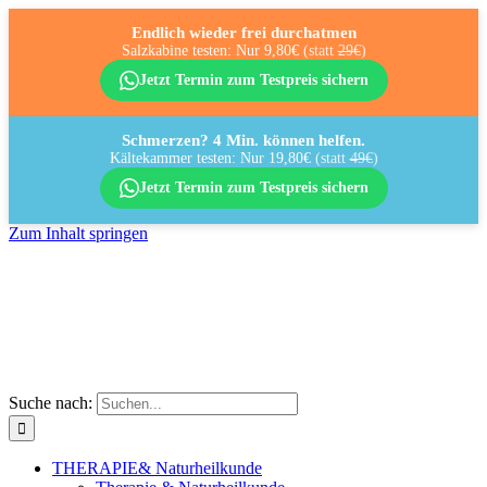
Endlich wieder frei durchatmen
Salzkabine testen: Nur 9,80€
(statt
29€
)
Jetzt Termin zum Testpreis sichern
Schmerzen? 4 Min. können helfen.
Kältekammer testen: Nur 19,80€
(statt
49€
)
Jetzt Termin zum Testpreis sichern
Zum Inhalt springen
Suche nach:
THERAPIE
& Naturheilkunde