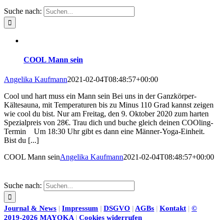
Suche nach:
COOL Mann sein
Angelika Kaufmann
2021-02-04T08:48:57+00:00
Cool und hart muss ein Mann sein Bei uns in der Ganzkörper-
Kältesauna, mit Temperaturen bis zu Minus 110 Grad kannst zeigen
wie cool du bist. Nur am Freitag, den 9. Oktober 2020 zum harten
Spezialpreis von 28€. Trau dich und buche gleich deinen COOling-
Termin Um 18:30 Uhr gibt es dann eine Männer-Yoga-Einheit.
Bist du [...]
COOL Mann sein
Angelika Kaufmann
2021-02-04T08:48:57+00:00
Suche nach:
Journal & News
|
Impressum
|
DSGVO
|
AGBs
|
Kontakt
|
©
2019-2026 MAYOKA
|
Cookies widerrufen