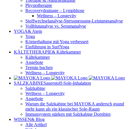
Therapie & Naturheilkunde
Physiotherapie
Recoverydrainage – Lymphhose
Wellness – Longevity
Stoffwechselanalyse-Stressmessung-Leistungsanalyse
Vollblutanalyse vs. Serumanalyse
YOGA
& Atem
Yoga
Körperhaltung mit Yoga verbessert
Einführung in SurfYoga
KÄLTETHERAPIE
& Kältekammer
Kältekammer
Angebote
Termin buchen
Wellness – Longevity
SALZKABINE
Sauerstoff-Sole-Inhalation
Salzkabine
Wellness – Longevity
Angebote
Warum die Salzkabine bei MAYOKA andersch gsund
mehr kann als ein klassischer Sole-Raum
Immunsystem stärken mit Salzkabine Dornbirn
WISSEN
& Blog
Alle Artikel