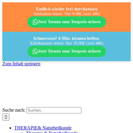
Endlich wieder frei durchatmen
Salzkabine testen: Nur 9,80€
(statt
29€
)
Jetzt Termin zum Testpreis sichern
Schmerzen? 4 Min. können helfen.
Kältekammer testen: Nur 19,80€
(statt
49€
)
Jetzt Termin zum Testpreis sichern
Zum Inhalt springen
Suche nach:
THERAPIE
& Naturheilkunde