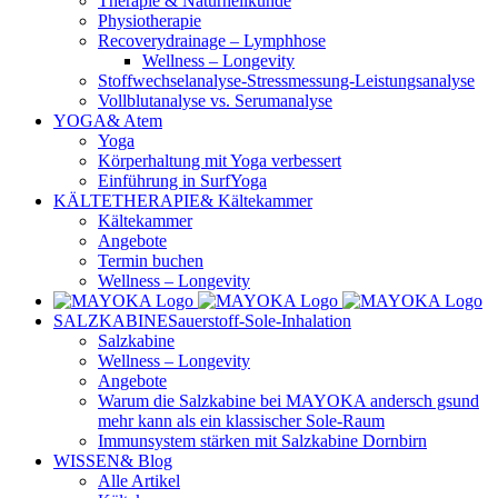
Therapie & Naturheilkunde
Physiotherapie
Recoverydrainage – Lymphhose
Wellness – Longevity
Stoffwechselanalyse-Stressmessung-Leistungsanalyse
Vollblutanalyse vs. Serumanalyse
YOGA
& Atem
Yoga
Körperhaltung mit Yoga verbessert
Einführung in SurfYoga
KÄLTETHERAPIE
& Kältekammer
Kältekammer
Angebote
Termin buchen
Wellness – Longevity
SALZKABINE
Sauerstoff-Sole-Inhalation
Salzkabine
Wellness – Longevity
Angebote
Warum die Salzkabine bei MAYOKA andersch gsund
mehr kann als ein klassischer Sole-Raum
Immunsystem stärken mit Salzkabine Dornbirn
WISSEN
& Blog
Alle Artikel