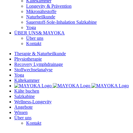
Kältekammer
Longevity & Prävention
Mikronährstoffe
Naturheilkunde
Sauerstoff-Sole-Inhalation Salzkabine
Yoga
ÜBER UNS
& MAYOKA
Über uns
Kontakt
Therapie & Naturheilkunde
Physiotherapie
Recovery Lymphdrainage
Stoffwechselanalyse
Yoga
Kältekammer
Kälte buchen
Salzkabine
Wellness-Longevity
Angebote
Wissen
Über uns
Kontakt