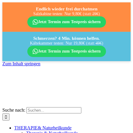
Endlich wieder frei durchatmen
Salzkabine testen: Nur 9,80€
(statt
29€
)
Jetzt Termin zum Testpreis sichern
Schmerzen? 4 Min. können helfen.
Kältekammer testen: Nur 19,80€
(statt
49€
)
Jetzt Termin zum Testpreis sichern
Zum Inhalt springen
Suche nach:
THERAPIE
& Naturheilkunde