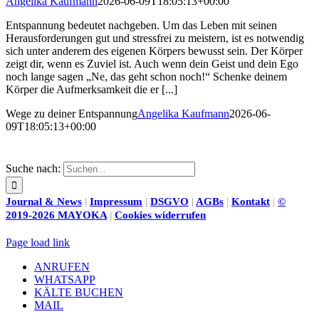
Angelika Kaufmann
2026-06-09T18:05:13+00:00
Entspannung bedeutet nachgeben. Um das Leben mit seinen
Herausforderungen gut und stressfrei zu meistern, ist es notwendig
sich unter anderem des eigenen Körpers bewusst sein. Der Körper
zeigt dir, wenn es Zuviel ist. Auch wenn dein Geist und dein Ego
noch lange sagen „Ne, das geht schon noch!“ Schenke deinem
Körper die Aufmerksamkeit die er [...]
Wege zu deiner Entspannung
Angelika Kaufmann
2026-06-
09T18:05:13+00:00
Suche nach:
Journal & News
|
Impressum
|
DSGVO
|
AGBs
|
Kontakt
|
©
2019-2026 MAYOKA
|
Cookies widerrufen
Page load link
ANRUFEN
WHATSAPP
KÄLTE BUCHEN
MAIL