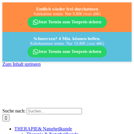
Endlich wieder frei durchatmen
Salzkabine testen: Nur 9,80€
(statt
29€
)
Jetzt Termin zum Testpreis sichern
Schmerzen? 4 Min. können helfen.
Kältekammer testen: Nur 19,80€
(statt
49€
)
Jetzt Termin zum Testpreis sichern
Zum Inhalt springen
Suche nach:
THERAPIE
& Naturheilkunde