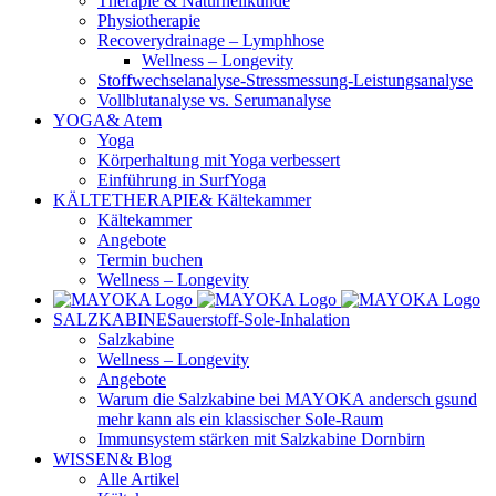
Therapie & Naturheilkunde
Physiotherapie
Recoverydrainage – Lymphhose
Wellness – Longevity
Stoffwechselanalyse-Stressmessung-Leistungsanalyse
Vollblutanalyse vs. Serumanalyse
YOGA
& Atem
Yoga
Körperhaltung mit Yoga verbessert
Einführung in SurfYoga
KÄLTETHERAPIE
& Kältekammer
Kältekammer
Angebote
Termin buchen
Wellness – Longevity
SALZKABINE
Sauerstoff-Sole-Inhalation
Salzkabine
Wellness – Longevity
Angebote
Warum die Salzkabine bei MAYOKA andersch gsund
mehr kann als ein klassischer Sole-Raum
Immunsystem stärken mit Salzkabine Dornbirn
WISSEN
& Blog
Alle Artikel