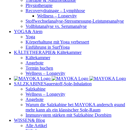
Therapie & Naturheilkunde
Physiotherapie
Recoverydrainage – Lymphhose
Wellness – Longevity
Stoffwechselanalyse-Stressmessung-Leistungsanalyse
Vollblutanalyse vs. Serumanalyse
YOGA
& Atem
Yoga
Körperhaltung mit Yoga verbessert
Einführung in SurfYoga
KÄLTETHERAPIE
& Kältekammer
Kältekammer
Angebote
Termin buchen
Wellness – Longevity
SALZKABINE
Sauerstoff-Sole-Inhalation
Salzkabine
Wellness – Longevity
Angebote
Warum die Salzkabine bei MAYOKA andersch gsund
mehr kann als ein klassischer Sole-Raum
Immunsystem stärken mit Salzkabine Dornbirn
WISSEN
& Blog
Alle Artikel