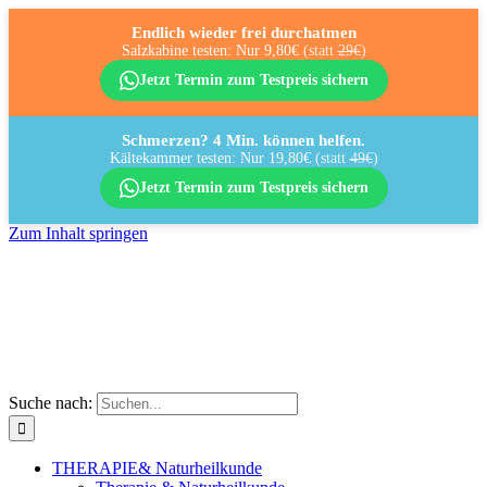
Endlich wieder frei durchatmen
Salzkabine testen: Nur 9,80€
(statt
29€
)
Jetzt Termin zum Testpreis sichern
Schmerzen? 4 Min. können helfen.
Kältekammer testen: Nur 19,80€
(statt
49€
)
Jetzt Termin zum Testpreis sichern
Zum Inhalt springen
Suche nach:
THERAPIE
& Naturheilkunde