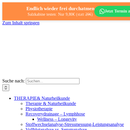
Endlich wieder frei durchatmen
Jetzt Termin z
Salzkabine testen: Nur 9,80€
(statt
29€
)
Zum Inhalt springen
Suche nach:
THERAPIE
& Naturheilkunde
Therapie & Naturheilkunde
Physiotherapie
Recoverydrainage – Lymphhose
Wellness – Longevity
Stoffwechselanalyse-Stressmessung-Leistungsanalyse
Vollblutanalyse vs. Serumanalyse