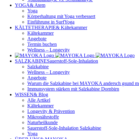
YOGA
& Atem
Yoga
Körperhaltung mit Yoga verbessert
Einführung in SurfYoga
KÄLTETHERAPIE
& Kältekammer
Kältekammer
Angebote
Termin buchen
Wellness – Longevity
SALZKABINE
Sauerstoff-Sole-Inhalation
Salzkabine
Wellness – Longevity
Angebote
Warum die Salzkabine bei MAYOKA andersch gsund mehr
Immunsystem stärken mit Salzkabine Dornbirn
WISSEN
& Blog
Alle Artikel
Kältekammer
Longevity & Prävention
Mikronährstoffe
Naturheilkunde
Sauerstoff-Sole-Inhalation Salzkabine
Yoga