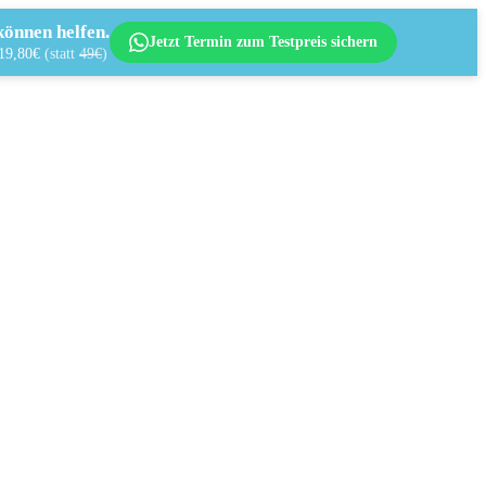
önnen helfen.
Jetzt Termin zum Testpreis sichern
 19,80€
(statt
49€
)