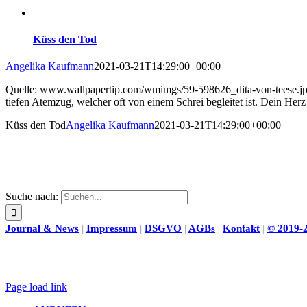
Küss den Tod
Angelika Kaufmann
2021-03-21T14:29:00+00:00
Quelle: www.wallpapertip.com/wmimgs/59-598626_dita-von-teese.jpg 
tiefen Atemzug, welcher oft von einem Schrei begleitet ist. Dein Herz
Küss den Tod
Angelika Kaufmann
2021-03-21T14:29:00+00:00
Suche nach:
Journal & News
|
Impressum
|
DSGVO
|
AGBs
|
Kontakt
|
©
2019-
Page load link