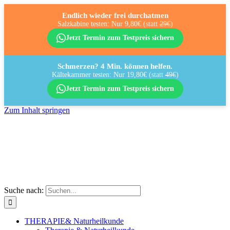
Endlich wieder frei durchatmen
Salzkabine testen: Nur 9,80€
(statt
29€
)
Jetzt Termin zum Testpreis sichern
Schmerzen? 4 Min. können helfen.
Kältekammer testen: Nur 19,80€
(statt
49€
)
Jetzt Termin zum Testpreis sichern
Zum Inhalt springen
Suche nach:
THERAPIE
& Naturheilkunde