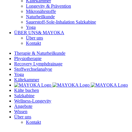
Kältekammer
Longevity & Prävention
Mikronährstoffe
Naturheilkunde
Sauerstoff-Sole-Inhalation Salzkabine
Yoga
ÜBER UNS
& MAYOKA
Über uns
Kontakt
Therapie & Naturheilkunde
Physiotherapie
Recovery Lymphdrainage
Stoffwechselanalyse
Yoga
Kältekammer
Kälte buchen
Salzkabine
Wellness-Longevity
Angebote
Wissen
Über uns
Kontakt