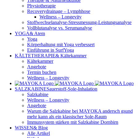
Therapie & Naturheilkunde
Physiotherapie
Recoverydrainage – Lymphhose
Wellness – Longevity
Stoffwechselanalyse-Stressmessung-Leistungsanalyse
Vollblutanalyse vs. Serumanalyse
YOGA
& Atem
Yoga
Körperhaltung mit Yoga verbessert
Einführung in SurfYoga
KÄLTETHERAPIE
& Kältekammer
Kältekammer
Angebote
Termin buchen
Wellness – Longevity
SALZKABINE
Sauerstoff-Sole-Inhalation
Salzkabine
Wellness – Longevity
Angebote
Warum die Salzkabine bei MAYOKA andersch gsund
mehr kann als ein klassischer Sole-Raum
Immunsystem stärken mit Salzkabine Dornbirn
WISSEN
& Blog
Alle Artikel