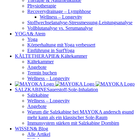
Therapie & Naturheilkunde
Physiotherapie
Recoverydrainage – Lymphhose
Wellness – Longevity
Stoffwechselanalyse-Stressmessung-Leistungsanalyse
Vollblutanalyse vs. Serumanalyse
YOGA
& Atem
Yoga
Körperhaltung mit Yoga verbessert
Einführung in SurfYoga
KÄLTETHERAPIE
& Kältekammer
Kältekammer
Angebote
Termin buchen
Wellness – Longevity
SALZKABINE
Sauerstoff-Sole-Inhalation
Salzkabine
Wellness – Longevity
Angebote
Warum die Salzkabine bei MAYOKA andersch gsund
mehr kann als ein klassischer Sole-Raum
Immunsystem stärken mit Salzkabine Dornbirn
WISSEN
& Blog
Alle Artikel