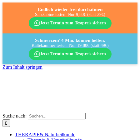
Endlich wieder frei durchatmen
Salzkabine testen: Nur 9,80€
(statt
29€
)
Jetzt Termin zum Testpreis sichern
Schmerzen? 4 Min. können helfen.
Kältekammer testen: Nur 19,80€
(statt
49€
)
Jetzt Termin zum Testpreis sichern
Zum Inhalt springen
Suche nach:
THERAPIE
& Naturheilkunde