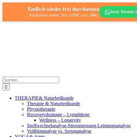
Endlich wieder frei durchatmen
Jetzt Termin z
Salzkabine testen: Nur 9,80€
(statt
29€
)
Zum
Inhalt
springen
Suche
nach:
THERAPIE
& Naturheilkunde
Therapie & Naturheilkunde
Physiotherapie
Recoverydrainage – Lymphhose
Wellness – Longevity
Stoffwechselanalyse-Stressmessung-Leistungsanalyse
Vollblutanalyse vs. Serumanalyse
YOGA
& Atem