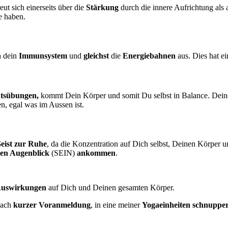
reut sich einerseits über die
Stärkung
durch die innere Aufrichtung als
e haben.
h dein
Immunsystem
und
gleichst
die
Energiebahnen
aus. Dies hat e
htsübungen,
kommt Dein Körper und somit Du selbst in Balance. Dei
n, egal was im Aussen ist.
eist
zur Ruhe
, da die Konzentration auf Dich selbst, Deinen Körper u
len Augenblick
(SEIN)
ankommen
.
uswirkungen
auf Dich und Deinen gesamten Körper.
nach
kurzer
Voranmeldung
, in eine meiner
Yogaeinheiten
schnuppe