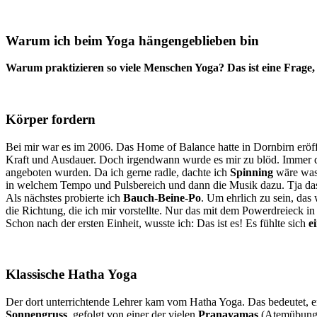
Warum ich beim Yoga hängengeblieben bin
Warum praktizieren so viele Menschen Yoga? Das ist eine Frage, d
Körper fordern
Bei mir war es im 2006. Das Home of Balance hatte in Dornbirn eröf
Kraft und Ausdauer. Doch irgendwann wurde es mir zu blöd. Immer d
angeboten wurden. Da ich gerne radle, dachte ich
Spinning
wäre was 
in welchem Tempo und Pulsbereich und dann die Musik dazu. Tja das
Als nächstes probierte ich
Bauch-Beine-Po
. Um ehrlich zu sein, das
die Richtung, die ich mir vorstellte. Nur das mit dem Powerdreieck 
Schon nach der ersten Einheit, wusste ich: Das ist es! Es fühlte sich
e
Klassische Hatha Yoga
Der dort unterrichtende Lehrer kam vom Hatha Yoga. Das bedeutet, e
Sonnengruss
, gefolgt von einer der vielen
Pranayamas
(Atemübung)