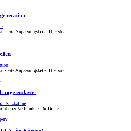
egeneration
ne
alisierte Anpassungskette. Hier sind
ellen
ntion
alisierte Anpassungskette. Hier sind
Lunge entlastet
ion Salzkabine
natürlicher Verbündeter für Deine
110 °C im Körper?