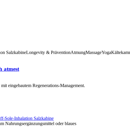
ion Salzkabine
Longevity & Prävention
Atmung
Massage
Yoga
Kältekam
h atmest
or mit eingebautem Regenerations-Management.
ff-Sole-Inhalation Salzkabine
 um Nahrungsergänzungsmittel oder blaues