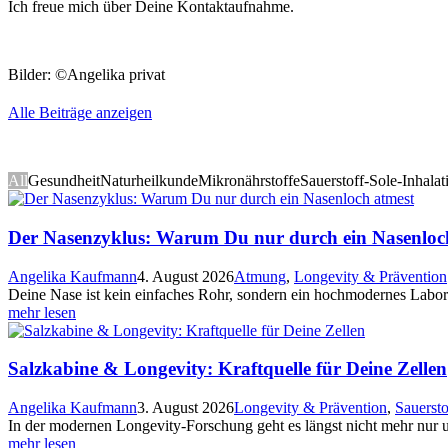
Ich freue mich über Deine Kontaktaufnahme.
Bilder: ©Angelika privat
Alle Beiträge anzeigen
All
Gesundheit
Naturheilkunde
Mikronährstoffe
Sauerstoff-Sole-Inhalat
Der Nasenzyklus: Warum Du nur durch ein Nasenloc
Angelika Kaufmann
4. August 2026
Atmung
,
Longevity & Prävention
Deine Nase ist kein einfaches Rohr, sondern ein hochmodernes Lab
mehr lesen
Salzkabine & Longevity: Kraftquelle für Deine Zellen
Angelika Kaufmann
3. August 2026
Longevity & Prävention
,
Sauersto
In der modernen Longevity-Forschung geht es längst nicht mehr nur
mehr lesen