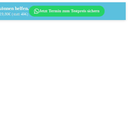
önnen helfen.
Jetzt Termin zum Testpreis sichern
 19,80€
(statt
49€
)