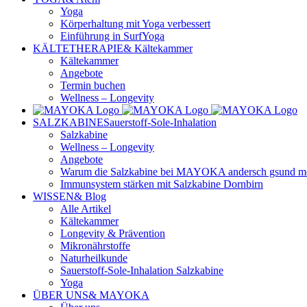
Yoga
Körperhaltung mit Yoga verbessert
Einführung in SurfYoga
KÄLTETHERAPIE
& Kältekammer
Kältekammer
Angebote
Termin buchen
Wellness – Longevity
SALZKABINE
Sauerstoff-Sole-Inhalation
Salzkabine
Wellness – Longevity
Angebote
Warum die Salzkabine bei MAYOKA andersch gsund mehr
Immunsystem stärken mit Salzkabine Dornbirn
WISSEN
& Blog
Alle Artikel
Kältekammer
Longevity & Prävention
Mikronährstoffe
Naturheilkunde
Sauerstoff-Sole-Inhalation Salzkabine
Yoga
ÜBER UNS
& MAYOKA