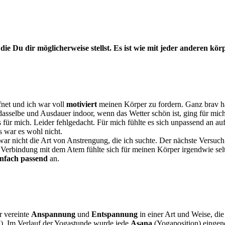
ie Du dir möglicherweise stellst.
Es ist wie mit jeder anderen körp
fnet und ich war voll
motiviert
meinen Körper zu fordern. Ganz brav h
asselbe und Ausdauer indoor, wenn das Wetter schön ist, ging für mi
für mich. Leider fehlgedacht. Für mich fühlte es sich unpassend an au
 war es wohl nicht.
 war nicht die Art von Anstrengung, die ich suchte. Der nächste Versuc
in Verbindung mit dem Atem fühlte sich für meinen Körper irgendwie se
infach passend
an.
r vereinte
Anspannung
und
Entspannung
in einer Art und Weise, die
. Im Verlauf der Yogastunde wurde jede
Asana
(Yogaposition) einge