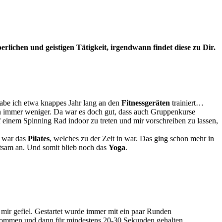
erlichen und geistigen Tätigkeit, irgendwann findet diese zu Dir.
abe ich etwa knappes Jahr lang an den
Fitnessgeräten
trainiert…
ch immer weniger. Da war es doch gut, dass auch Gruppenkurse
f einem Spinning Rad indoor zu treten und mir vorschreiben zu lassen,
h war das
Pilates
, welches zu der Zeit in war. Das ging schon mehr in
ltsam an. Und somit blieb noch das
Yoga
.
 mir gefiel. Gestartet wurde immer mit ein paar Runden
nommen und dann für mindestens 20-30 Sekunden gehalten.