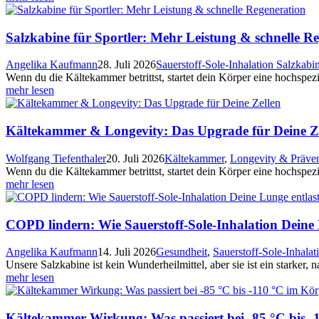
Salzkabine für Sportler: Mehr Leistung & schnelle R
Angelika Kaufmann
28. Juli 2026
Sauerstoff-Sole-Inhalation Salzkabi
Wenn du die Kältekammer betrittst, startet dein Körper eine hochspezi
mehr lesen
Kältekammer & Longevity: Das Upgrade für Deine Z
Wolfgang Tiefenthaler
20. Juli 2026
Kältekammer
,
Longevity & Präve
Wenn du die Kältekammer betrittst, startet dein Körper eine hochspezi
mehr lesen
COPD lindern: Wie Sauerstoff-Sole-Inhalation Deine 
Angelika Kaufmann
14. Juli 2026
Gesundheit
,
Sauerstoff-Sole-Inhalat
Unsere Salzkabine ist kein Wunderheilmittel, aber sie ist ein starker, 
mehr lesen
Kältekammer Wirkung: Was passiert bei -85 °C bis -